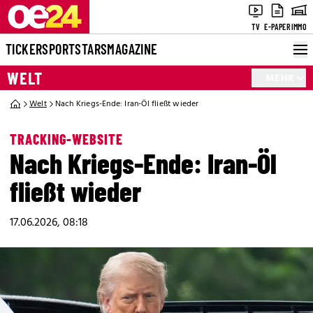
TV
E-PAPER
IMMO
TICKER
SPORT
STARS
MAGAZINE
WELT
MEHR
Welt
Nach Kriegs-Ende: Iran-Öl fließt wieder
TRACKING-WEBSITE
Nach Kriegs-Ende: Iran-Öl
fließt wieder
17.06.2026, 08:18