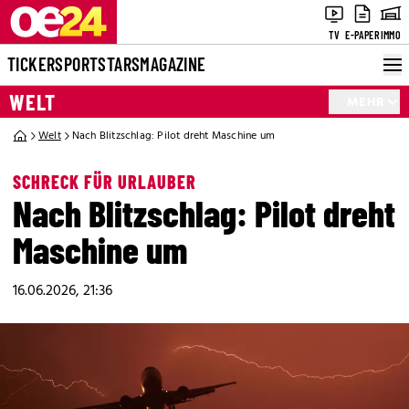
TV
E-PAPER
IMMO
TICKER
SPORT
STARS
MAGAZINE
WELT
MEHR
Welt
Nach Blitzschlag: Pilot dreht Maschine um
SCHRECK FÜR URLAUBER
Nach Blitzschlag: Pilot dreht
Maschine um
16.06.2026, 21:36