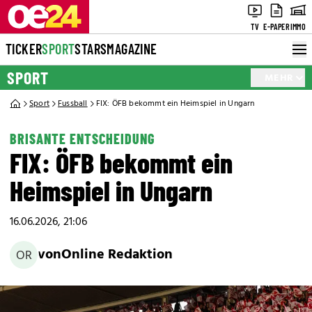
TV
E-PAPER
IMMO
TICKER
SPORT
STARS
MAGAZINE
SPORT
MEHR
Sport
Fussball
FIX: ÖFB bekommt ein Heimspiel in Ungarn
BRISANTE ENTSCHEIDUNG
FIX: ÖFB bekommt ein
Heimspiel in Ungarn
16.06.2026, 21:06
von
Online Redaktion
OR