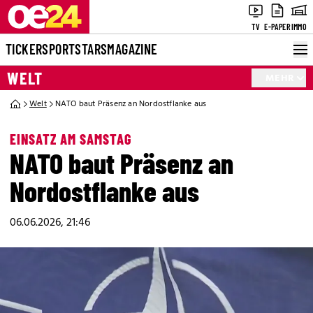
TV
E-PAPER
IMMO
TICKER
SPORT
STARS
MAGAZINE
WELT
MEHR
Welt
NATO baut Präsenz an Nordostflanke aus
EINSATZ AM SAMSTAG
NATO baut Präsenz an
Nordostflanke aus
06.06.2026, 21:46