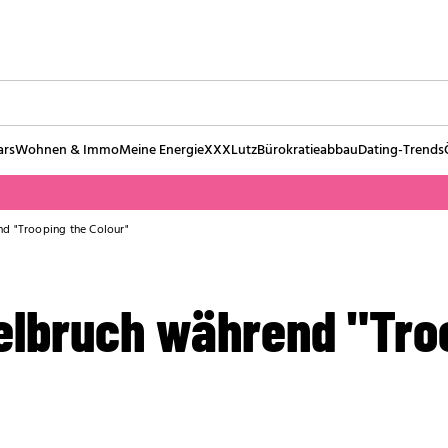
ars
Wohnen & Immo
Meine Energie
XXXLutz
Bürokratieabbau
Dating-Trends
d "Trooping the Colour"
elbruch während "Tro