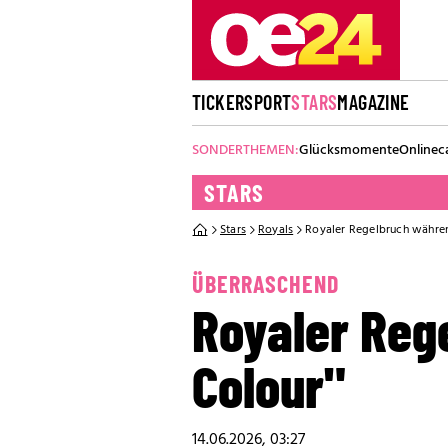
TICKER
SPORT
STARS
MAGAZINE
SONDERTHEMEN:
Glücksmomente
Onlinec
STARS
Stars
Royals
Royaler Regelbruch währen
ÜBERRASCHEND
Royaler Reg
Colour"
14.06.2026, 03:27