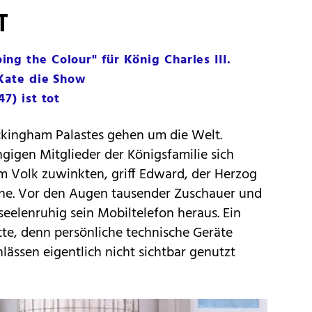
T
ng the Colour" für König Charles III.
 Kate die Show
7) ist tot
ckingham Palastes gehen um die Welt.
igen Mitglieder der Königsfamilie sich
m Volk zuwinkten, griff Edward, der Herzog
sche. Vor den Augen tausender Zuschauer und
seelenruhig sein Mobiltelefon heraus. Ein
ette, denn persönliche technische Geräte
nlässen eigentlich nicht sichtbar genutzt