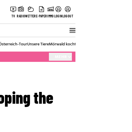
TV
RADIO
WETTER
E-PAPER
IMMO
LOGIN
LOGOUT
Österreich-Tour
Unsere Tiere
Mörwald kocht
Stark in den Tag
Best of Vienna
MEHR
oping the