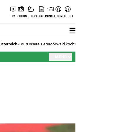
TV
RADIO
WETTER
E-PAPER
IMMO
LOGIN
LOGOUT
Österreich-Tour
Unsere Tiere
Mörwald kocht
Stark in den Tag
Best of Vienna
MEHR