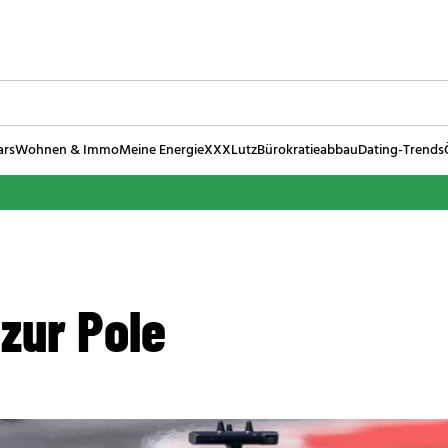
ars
Wohnen & Immo
Meine Energie
XXXLutz
Bürokratieabbau
Dating-Trends
 zur Pole