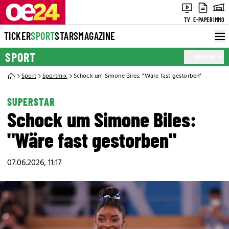
TV
E-PAPER
IMMO
TICKER
SPORT
STARS
MAGAZINE
SPORT
MEHR
Sport
Sportmix
Schock um Simone Biles: "Wäre fast gestorben"
SUPERSTAR
Schock um Simone Biles:
"Wäre fast gestorben"
07.06.2026, 11:17