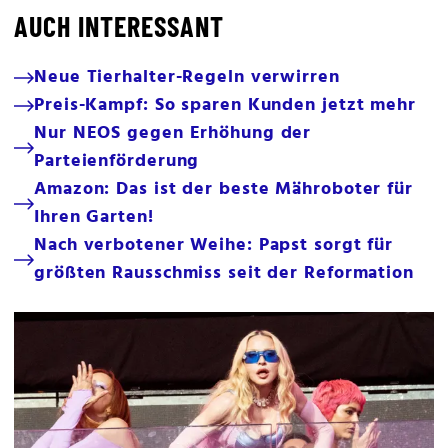
AUCH INTERESSANT
Neue Tierhalter-Regeln verwirren
Preis-Kampf: So sparen Kunden jetzt mehr
Nur NEOS gegen Erhöhung der
Parteienförderung
Amazon: Das ist der beste Mähroboter für
Ihren Garten!
Nach verbotener Weihe: Papst sorgt für
größten Rausschmiss seit der Reformation