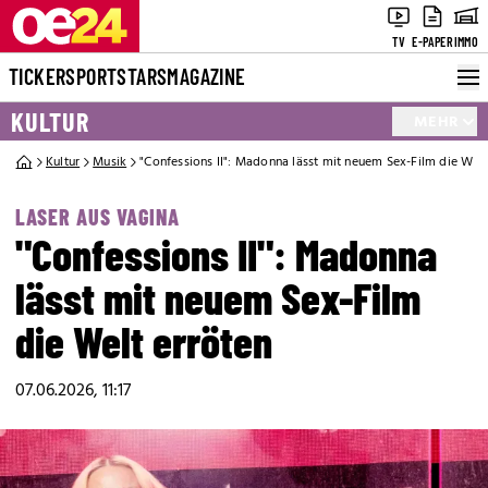
TV
E-PAPER
IMMO
TICKER
SPORT
STARS
MAGAZINE
KULTUR
MEHR
Kultur
Musik
"Confessions II": Madonna lässt mit neuem Sex-Film die Welt
LASER AUS VAGINA
"Confessions II": Madonna
lässt mit neuem Sex-Film
die Welt erröten
07.06.2026, 11:17