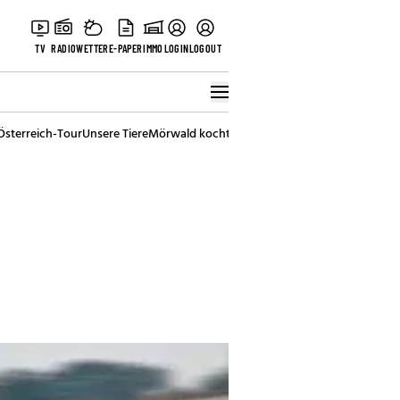
TV
RADIO
WETTER
E-PAPER
IMMO
LOGIN
LOGOUT
Österreich-Tour
Unsere Tiere
Mörwald kocht
Stark in den Tag
Best of Vienna