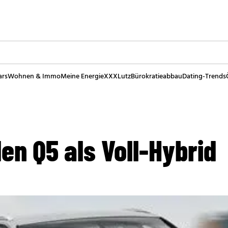
ars
Wohnen & Immo
Meine Energie
XXXLutz
Bürokratieabbau
Dating-Trends
den Q5 als Voll-Hybrid