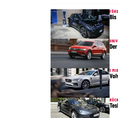
FÖR
Bis
UNI
Der
1 MI
Vol
RÜCK
Tes