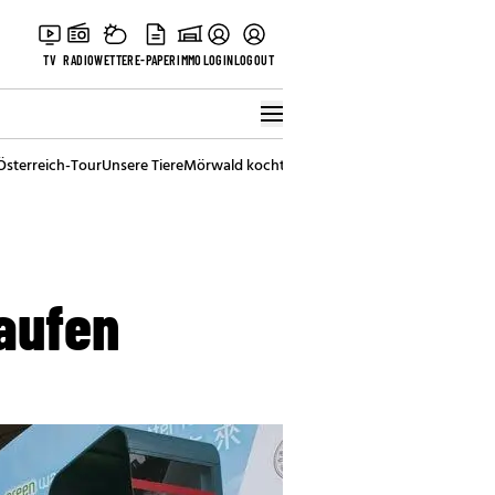
TV
RADIO
WETTER
E-PAPER
IMMO
LOGIN
LOGOUT
Österreich-Tour
Unsere Tiere
Mörwald kocht
Stark in den Tag
Best of Vienna
aufen