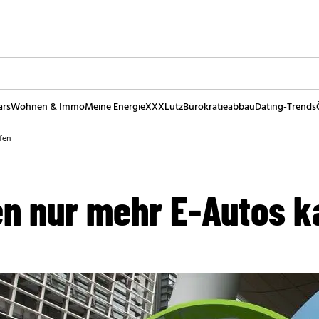
ars
Wohnen & Immo
Meine Energie
XXXLutz
Bürokratieabbau
Dating-Trends
fen
en nur mehr E-Autos k