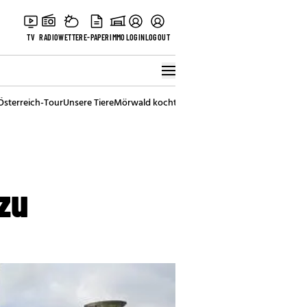
TV
RADIO
WETTER
E-PAPER
IMMO
LOGIN
LOGOUT
Österreich-Tour
Unsere Tiere
Mörwald kocht
Stark in den Tag
Best of Vienna
zu