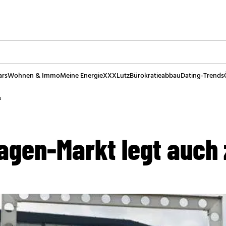
ars
Wohnen & Immo
Meine Energie
XXXLutz
Bürokratieabbau
Dating-Trends
u
gen-Markt legt auch 