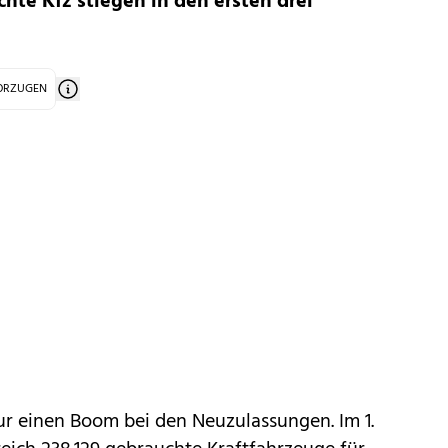
hte Kfz stiegen in den ersten drei
VORZUGEN
nur einen
Boom bei den Neuzulassungen
. Im 1.