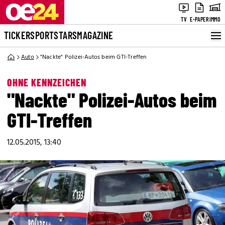
TV
E-PAPER
IMMO
TICKER
SPORT
STARS
MAGAZINE
Auto
"Nackte" Polizei-Autos beim GTI-Treffen
OHNE KENNZEICHEN
"Nackte" Polizei-Autos beim
GTI-Treffen
12.05.2015, 13:40