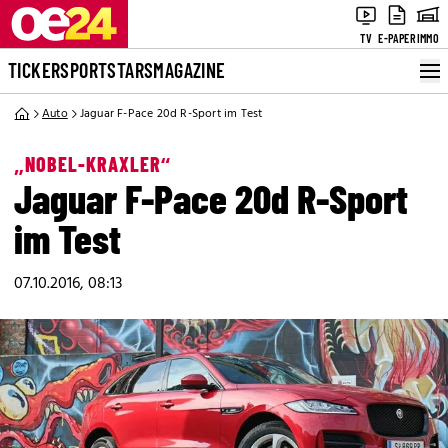
TV
E-PAPER
IMMO
TICKER
SPORT
STARS
MAGAZINE
Auto
Jaguar F-Pace 20d R-Sport im Test
„NOBEL-KRAXLER“
Jaguar F-Pace 20d R-Sport
im Test
07.10.2016, 08:13