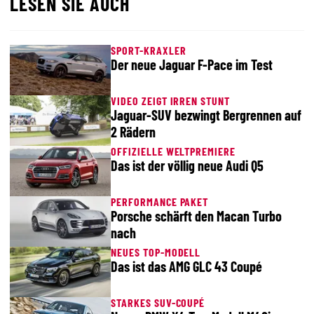
LESEN SIE AUCH
SPORT-KRAXLER
Der neue Jaguar F-Pace im Test
VIDEO ZEIGT IRREN STUNT
Jaguar-SUV bezwingt Bergrennen auf
2 Rädern
OFFIZIELLE WELTPREMIERE
Das ist der völlig neue Audi Q5
PERFORMANCE PAKET
Porsche schärft den Macan Turbo
nach
NEUES TOP-MODELL
Das ist das AMG GLC 43 Coupé
STARKES SUV-COUPÉ