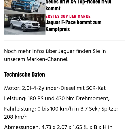
Neues BMW X4 Top-Modell M40i
kommt
ERSTES SUV DER MARKE
Jaguar F-Pace kommt zum
Kampfpreis
Noch mehr Infos über Jaguar finden Sie in
unserem
Marken-Channel
.
Technische Daten
Motor: 2,0l-4-Zylinder-Diesel mit SCR-Kat
Leistung: 180 PS und 430 Nm Drehmoment,
Fahrleistung: 0 bis 100 km/h in 8,7 Sek.; Spitze:
208 km/h
Abmessungen: 4,73 x 2,07 x 1,65 (L x B x H in