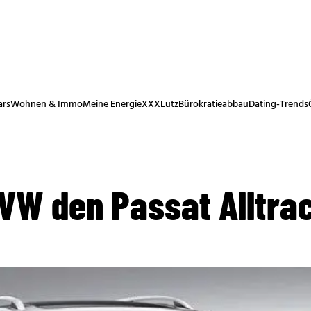
ars
Wohnen & Immo
Meine Energie
XXXLutz
Bürokratieabbau
Dating-Trends
 VW den Passat Alltra