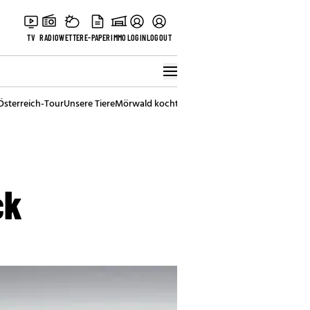
TV
RADIO
WETTER
E-PAPER
IMMO
LOGIN
LOGOUT
Österreich-Tour
Unsere Tiere
Mörwald kocht
Stark in den Tag
Best of Vienna
ck