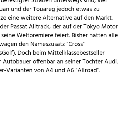
s befestigter Straßen unterwegs sind, viel
guan
und der
Touareg
jedoch etwas zu
ze eine weitere Alternative auf den Markt.
 der
Passat
Alltrack, der auf der Tokyo Motor
 seine Weltpremiere feiert. Bisher hatten alle
swagen den Nameszusatz "Cross"
sGolf). Doch beim Mittelklassebestseller
er Autobauer offenbar an seiner Tochter Audi.
er-Varianten von
A4
und
A6
"Allroad".