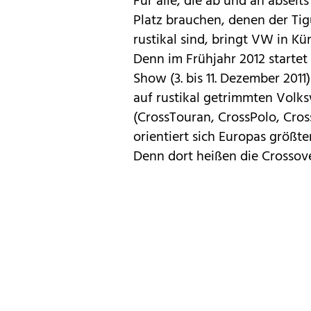
Für alle, die ab und an abseit
Platz brauchen, denen der
Ti
rustikal sind, bringt
VW
in Kür
Denn im Frühjahr 2012 startet
Show (3. bis 11. Dezember 2011)
auf rustikal getrimmten Volk
(
CrossTouran
, CrossPolo, Cros
orientiert sich Europas größt
Denn dort heißen die Crossov