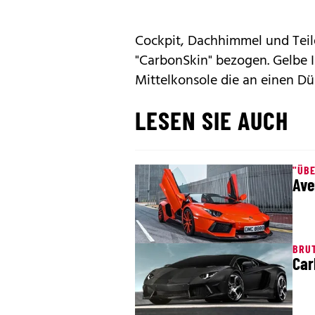
Cockpit, Dachhimmel und Teile
"CarbonSkin" bezogen. Gelbe 
Mittelkonsole die an einen Dü
LESEN SIE AUCH
"ÜB
Ave
BRU
Car