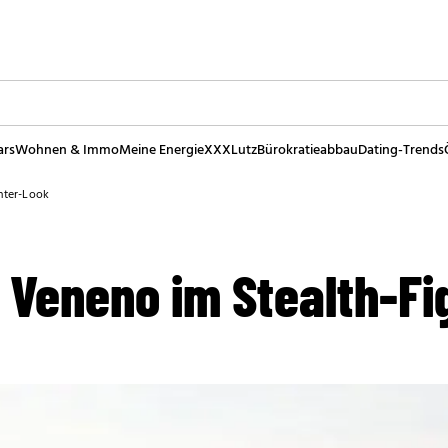
ars
Wohnen & Immo
Meine Energie
XXXLutz
Bürokratieabbau
Dating-Trends
hter-Look
 Veneno im Stealth-Fi