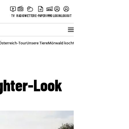
TV
RADIO
WETTER
E-PAPER
IMMO
LOGIN
LOGOUT
Österreich-Tour
Unsere Tiere
Mörwald kocht
Stark in den Tag
Best of Vienna
ghter-Look