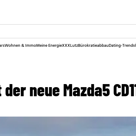
ars
Wohnen & Immo
Meine Energie
XXXLutz
Bürokratieabbau
Dating-Trends
t der neue Mazda5 CD1