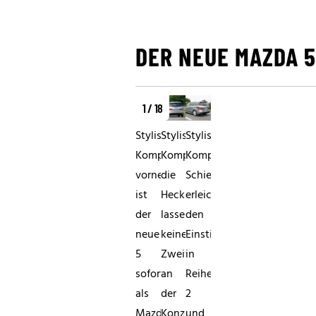
DER NEUE MAZDA 5
1 / 18
Stylischer
Stylischer
Stylischer
KompaktvanVon
KompaktvanAuch
KompaktvanPraktische
vorne
die
Schiebetüren
ist
Heckleuchten
erleichtern
der
lassen
den
neue
keinen
Einstieg
5
Zweifel
in
sofort
an
Reihe
als
der
2
Mazda
Konzernzugehörigkeit
und