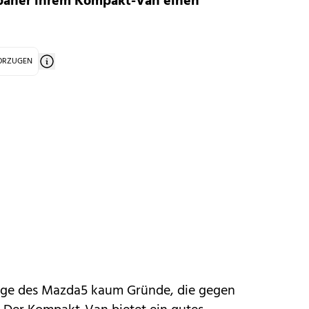
apaner ihrem Kompakt-Van einen
VORZUGEN
age
des Mazda5
kaum Gründe, die gegen