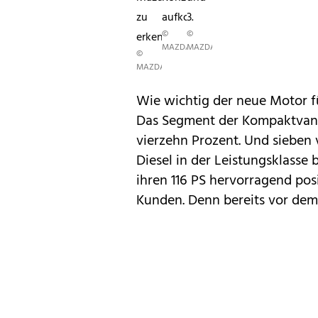
zu
aufkommen.
3.
©
©
erkennen.
MAZDA
MAZDA
©
MAZDA
Wie wichtig der neue Motor fü
Das Segment der Kompaktvans
vierzehn Prozent. Und sieben
Diesel in der Leistungsklasse b
ihren 116 PS hervorragend posi
Kunden. Denn bereits vor dem