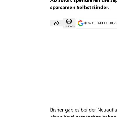
Ab sofort spendieren die J
sparsamen Selbstzünder.
OE24 AUF GOOGLE BE
Drucken
Bisher gab es bei der Neuaufl