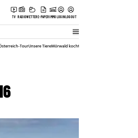
TV
RADIO
WETTER
E-PAPER
IMMO
LOGIN
LOGOUT
Österreich-Tour
Unsere Tiere
Mörwald kocht
Stark in den Tag
Best of Vienna
16