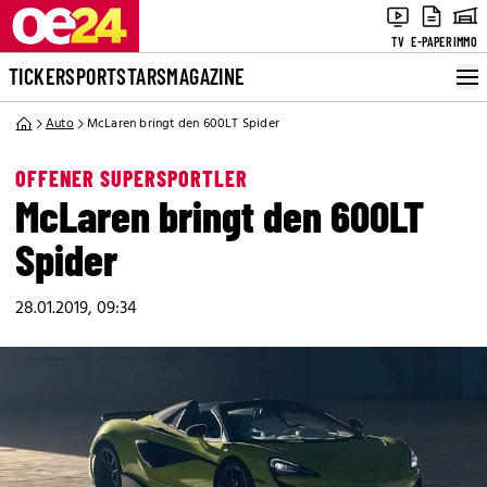
TV
E-PAPER
IMMO
TICKER
SPORT
STARS
MAGAZINE
Auto
McLaren bringt den 600LT Spider
OFFENER SUPERSPORTLER
McLaren bringt den 600LT
Spider
28.01.2019, 09:34