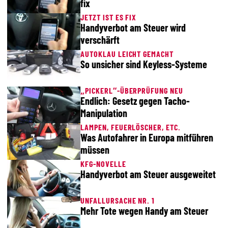
fix
JETZT IST ES FIX
Handyverbot am Steuer wird
verschärft
AUTOKLAU LEICHT GEMACHT
So unsicher sind Keyless-Systeme
„PICKERL“-ÜBERPRÜFUNG NEU
Endlich: Gesetz gegen Tacho-
Manipulation
LAMPEN, FEUERLÖSCHER, ETC.
Was Autofahrer in Europa mitführen
müssen
KFG-NOVELLE
Handyverbot am Steuer ausgeweitet
UNFALLURSACHE NR. 1
Mehr Tote wegen Handy am Steuer