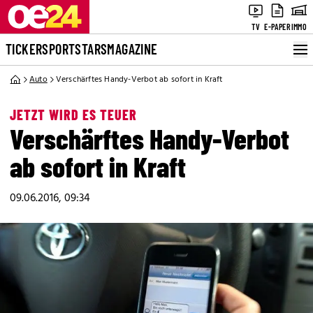
TV
E-PAPER
IMMO
TICKER
SPORT
STARS
MAGAZINE
Auto
Verschärftes Handy-Verbot ab sofort in Kraft
JETZT WIRD ES TEUER
Verschärftes Handy-Verbot
ab sofort in Kraft
09.06.2016, 09:34