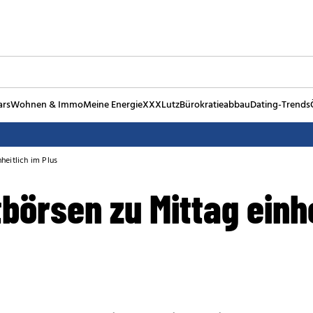
ars
Wohnen & Immo
Meine Energie
XXXLutz
Bürokratieabbau
Dating-Trends
heitlich im Plus
börsen zu Mittag einhe