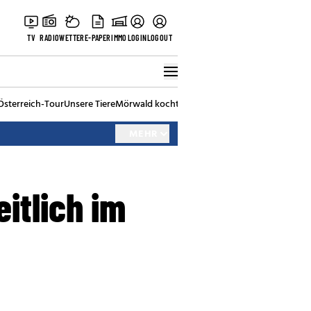
TV
RADIO
WETTER
E-PAPER
IMMO
LOGIN
LOGOUT
Österreich-Tour
Unsere Tiere
Mörwald kocht
Stark in den Tag
Best of Vienna
MEHR
itlich im