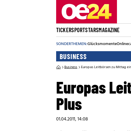
TICKER
SPORT
STARS
MAGAZINE
SONDERTHEMEN:
Glücksmomente
Onlinec
BUSINESS
Business
Europas Leitbörsen zu Mittag ein
Europas Leit
Plus
01.04.2011, 14:08