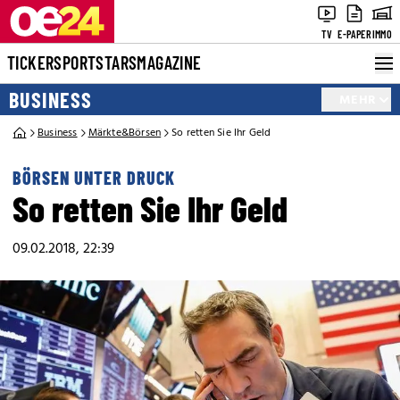
TV
E-PAPER
IMMO
TICKER
SPORT
STARS
MAGAZINE
BUSINESS
MEHR
Business
Märkte&Börsen
So retten Sie Ihr Geld
BÖRSEN UNTER DRUCK
So retten Sie Ihr Geld
09.02.2018, 22:39