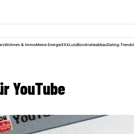
ars
Wohnen & Immo
Meine Energie
XXXLutz
Bürokratieabbau
Dating-Trends
für YouTube