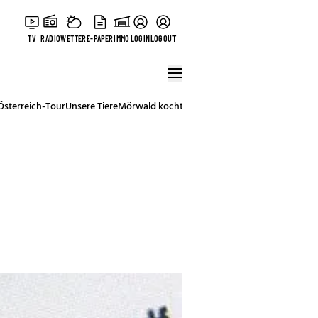
TV
RADIO
WETTER
E-PAPER
IMMO
LOGIN
LOGOUT
Österreich-Tour
Unsere Tiere
Mörwald kocht
Stark in den Tag
Best of Vienna