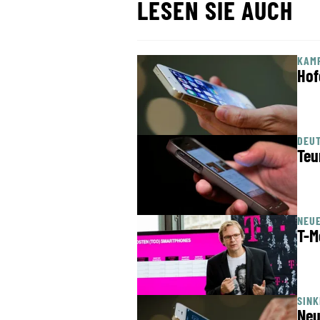
LESEN SIE AUCH
KAM
Hof
DEUT
Teu
NEU
T-M
SINK
Neu