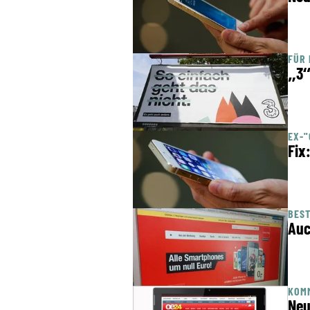
FÜR
„3“
EX-"
Fix
BEST
Auc
KOM
Neu