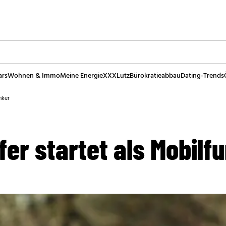
ars
Wohnen & Immo
Meine Energie
XXXLutz
Bürokratieabbau
Dating-Trends
nker
ofer startet als Mobilf