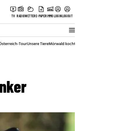
TV
RADIO
WETTER
E-PAPER
IMMO
LOGIN
LOGOUT
Österreich-Tour
Unsere Tiere
Mörwald kocht
Stark in den Tag
Best of Vienna
unker