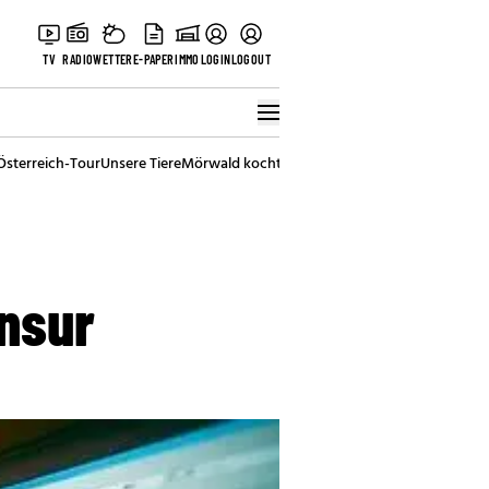
TV
RADIO
WETTER
E-PAPER
IMMO
LOGIN
LOGOUT
Österreich-Tour
Unsere Tiere
Mörwald kocht
Stark in den Tag
Best of Vienna
ensur