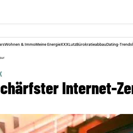
ars
Wohnen & Immo
Meine Energie
XXXLutz
Bürokratieabbau
Dating-Trends
sur
K
schärfster Internet-Z