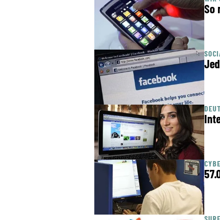
So 
SOC
Jed
DEUT
Int
CYBE
57.
SUR