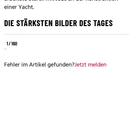
einer Yacht.
DIE STÄRKSTEN BILDER DES TAGES
©
©
©
1 / 160
REUTERS
REUTERS
REUTERS
Fehler im Artikel gefunden?
Jetzt melden