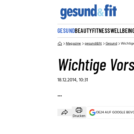
GESUND
BEAUTY
FITNESS
WELLBEIN
Magazine
gesund&fit
Gesund
Wichtig
Wichtige Vor
18.12.2014, 10:31
...
OE24 AUF GOOGLE BE
Drucken