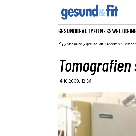
GESUND
BEAUTY
FITNESS
WELLBEIN
Magazine
gesund&fit
Medizin
Tomogra
Tomografien 
14.10.2009, 12:36