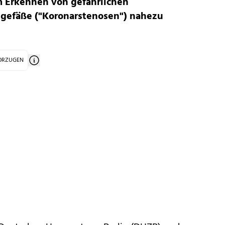
m Erkennen von gefährlichen
gefäße ("Koronarstenosen") nahezu
VORZUGEN