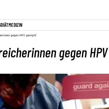
G
DIÄT
MEDIZIN
herinnen gegen HPV geimpft
reicherinnen gegen HPV