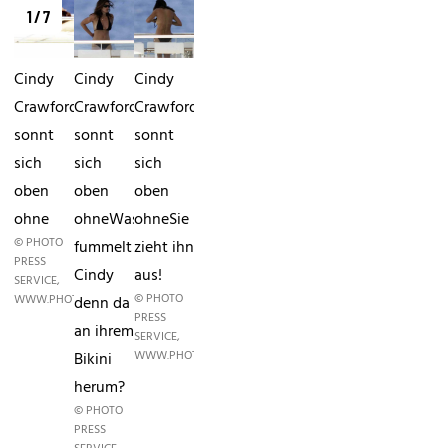
1 / 7
Cindy
Cindy
Cindy
Crawford
Crawford
Crawford
sonnt
sonnt
sonnt
sich
sich
sich
oben
oben
oben
ohne
ohneWas
ohneSie
© PHOTO
fummelt
zieht ihn
PRESS
Cindy
aus!
SERVICE,
© PHOTO
WWW.PHOTOPRESS.AT
denn da
PRESS
an ihrem
SERVICE,
WWW.PHOTOPRESS.AT
Bikini
herum?
© PHOTO
PRESS