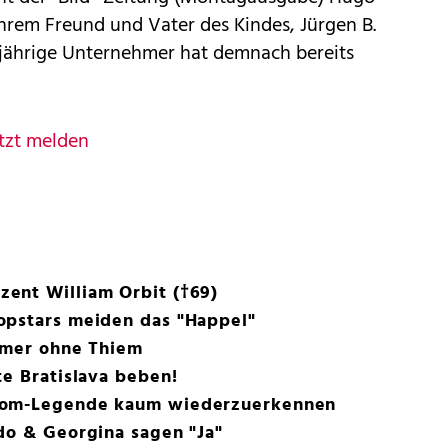
ihrem Freund und Vater des Kindes, Jürgen B.
6-jährige Unternehmer hat demnach bereits
tzt melden
ent William Orbit (†69)
opstars meiden das "Happel"
ummer ohne Thiem
te Bratislava beben!
com-Legende kaum wiederzuerkennen
do & Georgina sagen "Ja"