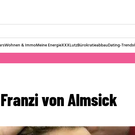
ars
Wohnen & Immo
Meine Energie
XXXLutz
Bürokratieabbau
Dating-Trends
 Franzi von Almsick