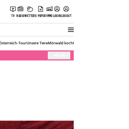
TV
RADIO
WETTER
E-PAPER
IMMO
LOGIN
LOGOUT
Österreich-Tour
Unsere Tiere
Mörwald kocht
Stark in den Tag
Best of Vienna
MEHR