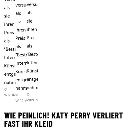
versuchte,
versuchte,
als
als
als
sie
sie
sie
ihren
ihren
ihren
Preis
Preis
Preis
als
als
als
"Beste
"Beste
"Beste
Internationale
Internationale
Internationale
Künstlerin"
Künstlerin"
Künstlerin"
entgegen
entgegen
entgegen
nahm....
nahm....
nahm....
©
©
WIREIMAGE.COM/GETTY
©
WIREIMAGE.COM/GETTY
WIREIMAGE.COM/GETTY
WIE PEINLICH! KATY PERRY VERLIERT
FAST IHR KLEID