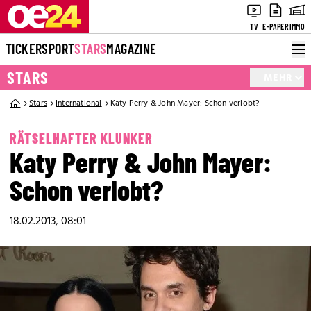
TV
E-PAPER
IMMO
TICKER
SPORT
STARS
MAGAZINE
STARS
MEHR
Stars
International
Katy Perry & John Mayer: Schon verlobt?
RÄTSELHAFTER KLUNKER
Katy Perry & John Mayer:
Schon verlobt?
18.02.2013, 08:01