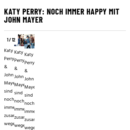
KATY PERRY: NOCH IMMER HAPPY MIT
JOHN MAYER
1 / 12
Katy
Katy
Katy
Perry
Perry
Perry
&
&
&
John
John
John
Mayer
Mayer
Mayer
sind
sind
sind
noch
noch
noch
immer
immer
immer
zusammenVon
zusammenVon
zusammenVon
wegen
wegen
wegen