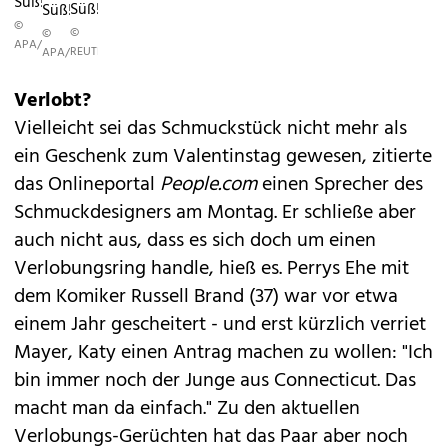
Süß!
Süß!
Süß!
©
©
©
APA/EPA
REUTERS
APA/EPA
Verlobt?
Vielleicht sei das Schmuckstück nicht mehr als
ein Geschenk zum Valentinstag gewesen, zitierte
das Onlineportal
People.com
einen Sprecher des
Schmuckdesigners am Montag. Er schließe aber
auch nicht aus, dass es sich doch um einen
Verlobungsring handle, hieß es. Perrys Ehe mit
dem Komiker Russell Brand (37) war vor etwa
einem Jahr gescheitert - und erst kürzlich verriet
Mayer, Katy einen Antrag machen zu wollen: "Ich
bin immer noch der Junge aus Connecticut. Das
macht man da einfach." Zu den aktuellen
Verlobungs-Gerüchten hat das Paar aber noch