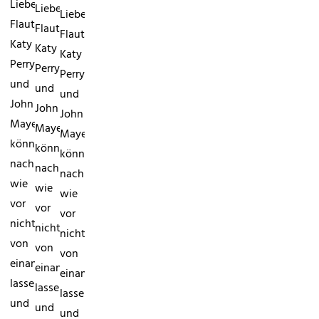
Liebes-
Liebes-
Liebes-
Flaute!
Flaute!
Flaute!
Katy
Katy
Katy
Perry
Perry
Perry
und
und
und
John
John
John
Mayer
Mayer
Mayer
können
können
können
nach
nach
nach
wie
wie
wie
vor
vor
vor
nicht
nicht
nicht
von
von
von
einander
einander
einander
lassen
lassen
lassen
und
und
und