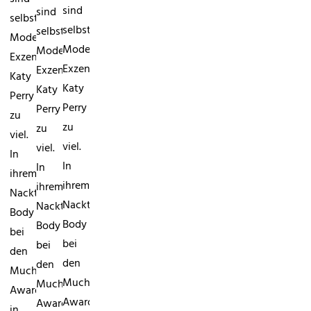
sind
sind
selbst
selbst
selbst
Mode-
Mode-
Mode-
Exzentrikerin
Exzentrikerin
Exzentrikerin
Katy
Katy
Katy
Perry
Perry
Perry
zu
zu
zu
viel.
viel.
viel.
In
In
In
ihrem
ihrem
ihrem
Nackt-
Nackt-
Nackt-
Body
Body
Body
bei
bei
bei
den
den
den
MuchMusic-
MuchMusic-
MuchMusic-
Awards
Awards
Awards
in