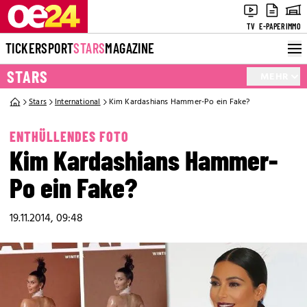
TV
E-PAPER
IMMO
TICKER
SPORT
STARS
MAGAZINE
STARS
MEHR
Stars
International
Kim Kardashians Hammer-Po ein Fake?
ENTHÜLLENDES FOTO
Kim Kardashians Hammer-
Po ein Fake?
19.11.2014, 09:48