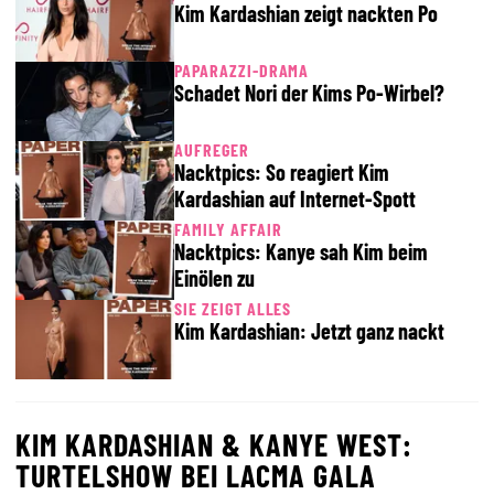
Kim Kardashian zeigt nackten Po
PAPARAZZI-DRAMA
Schadet Nori der Kims Po-Wirbel?
AUFREGER
Nacktpics: So reagiert Kim
Kardashian auf Internet-Spott
FAMILY AFFAIR
Nacktpics: Kanye sah Kim beim
Einölen zu
SIE ZEIGT ALLES
Kim Kardashian: Jetzt ganz nackt
KIM KARDASHIAN & KANYE WEST:
TURTELSHOW BEI LACMA GALA