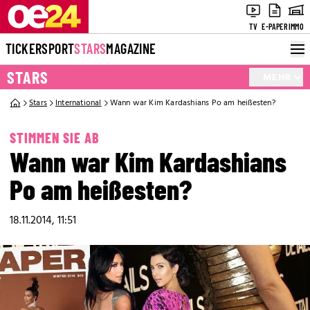
TV
E-PAPER
IMMO
TICKER
SPORT
STARS
MAGAZINE
STARS
MEHR
Stars
International
Wann war Kim Kardashians Po am heißesten?
STIMMEN SIE AB
Wann war Kim Kardashians
Po am heißesten?
18.11.2014, 11:51