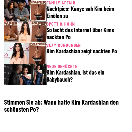
FAMILY AFFAIR
Nacktpics: Kanye sah Kim beim
Einölen zu
SPOTT & HOHN
So lacht das Internet über Kims
nackten Po
SEXY RUNDUNGEN
Kim Kardashian zeigt nackten Po
NEUE GERÜCHTE
Kim Kardashian, ist das ein
Babybauch?
Stimmen Sie ab: Wann hatte Kim Kardashian den
schönsten Po?