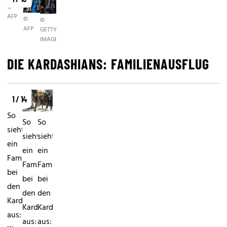
©
AFP
©
©
AFP
GETTY
IMAGES
DIE KARDASHIANS: FAMILIENAUSFLUG
1 / 14
So
So
So
sieht
sieht
sieht
ein
ein
ein
Familienausflug
Familienausflug
Familienausflug
bei
bei
bei
den
den
den
Kardashian
Kardashian
Kardashian
aus:
aus:
aus: