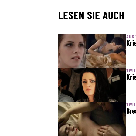
LESEN SIE AUCH
AUS
Kri
TWIL
Kri
TWIL
Bre