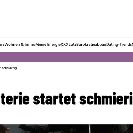
ars
Wohnen & Immo
Meine Energie
XXXLutz
Bürokratieabbau
Dating-Trends
t schmierig
terie startet schmier