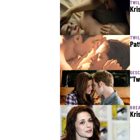
TWIL
Kri
TWIL
Pat
GES
"Tw
BREA
Kri