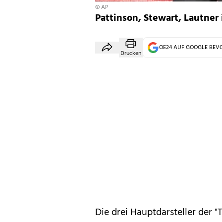
© AP
Pattinson, Stewart, Lautner 
OE24 AUF GOOGLE BE
Drucken
Die drei Hauptdarsteller der "
T