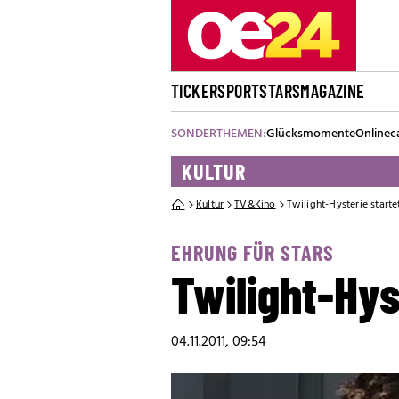
TICKER
SPORT
STARS
MAGAZINE
SONDERTHEMEN:
Glücksmomente
Onlinec
KULTUR
Kultur
TV&Kino
Twilight-Hysterie starte
EHRUNG FÜR STARS
Twilight-Hys
04.11.2011, 09:54