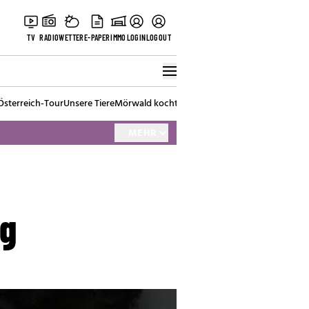
TV
RADIO
WETTER
E-PAPER
IMMO
LOGIN
LOGOUT
Österreich-Tour
Unsere Tiere
Mörwald kocht
Stark in den Tag
Best of Vienna
MEHR
ig