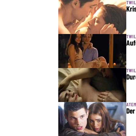
TWIL
Kri
TWIL
Auf
TWIL
Dur
ATEM
Der