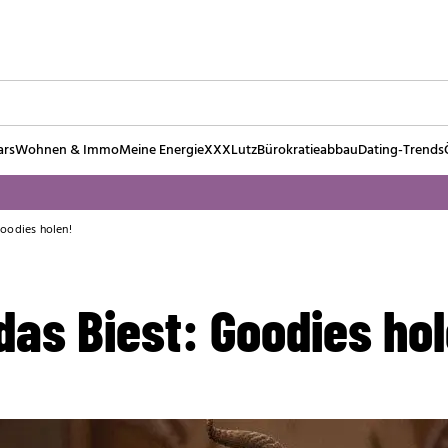
ars
Wohnen & Immo
Meine Energie
XXXLutz
Bürokratieabbau
Dating-Trends
Goodies holen!
as Biest: Goodies hol