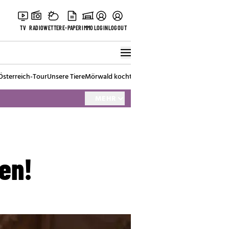
TV
RADIO
WETTER
E-PAPER
IMMO
LOGIN
LOGOUT
Österreich-Tour
Unsere Tiere
Mörwald kocht
Stark in den Tag
Best of Vienna
MEHR
en!