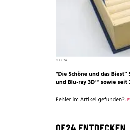
© OE24
"Die Schöne und das Biest“ 
und Blu-ray 3D™ sowie seit 28
Fehler im Artikel gefunden?
Je
OE24 ENTDECKEN