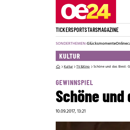
TICKER
SPORT
STARS
MAGAZINE
SONDERTHEMEN:
Glücksmomente
Onlinec
KULTUR
Kultur
TV&Kino
Schöne und das Biest: 
GEWINNSPIEL
Schöne und d
10.09.2017, 13:21