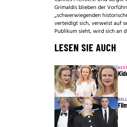
Grimaldis blieben der Vorführ
„schwerwiegenden historische
verteidigt sich, verweist auf s
Publikum sieht, wird sich an 
LESEN SIE AUCH
HEUT
Kid
HOLL
Fil