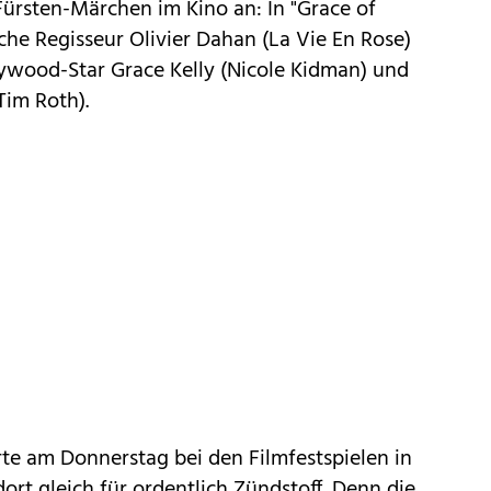
Fürsten-Märchen im Kino an: In "Grace of
che Regisseur Olivier Dahan (La Vie En Rose)
lywood-Star Grace Kelly (Nicole Kidman) und
Tim Roth).
rte am Donnerstag bei den Filmfestspielen in
ort gleich für ordentlich Zündstoff. Denn die