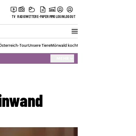
TV
RADIO
WETTER
E-PAPER
IMMO
LOGIN
LOGOUT
Österreich-Tour
Unsere Tiere
Mörwald kocht
Stark in den Tag
Best of Vienna
MEHR
einwand