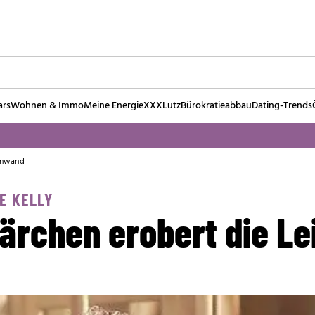
ars
Wohnen & Immo
Meine Energie
XXXLutz
Bürokratieabbau
Dating-Trends
einwand
E KELLY
ärchen erobert die L