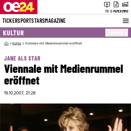
TV
E-PAPER
IMMO
TICKER
SPORT
STARS
MAGAZINE
KULTUR
MEHR
Kultur
Viennale mit Medienrummel eröffnet
JANE ALS STAR
Viennale mit Medienrummel
eröffnet
19.10.2007, 21:28