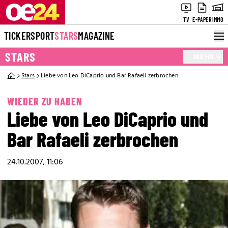
TV
E-PAPER
IMMO
TICKER
SPORT
STARS
MAGAZINE
STARS
MEHR
Stars
Liebe von Leo DiCaprio und Bar Rafaeli zerbrochen
WIEDER ZU HABEN
Liebe von Leo DiCaprio und
Bar Rafaeli zerbrochen
24.10.2007, 11:06