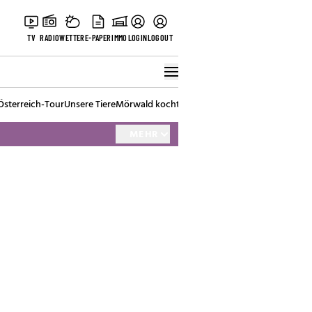
TV
RADIO
WETTER
E-PAPER
IMMO
LOGIN
LOGOUT
Österreich-Tour
Unsere Tiere
Mörwald kocht
Stark in den Tag
Best of Vienna
MEHR