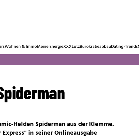
ars
Wohnen & Immo
Meine Energie
XXXLutz
Bürokratieabbau
Dating-Trends
 Spiderman
Comic-Helden Spiderman aus der Klemme.
y Express" in seiner Onlineausgabe