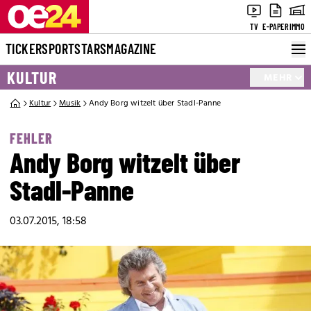
TV
E-PAPER
IMMO
TICKER
SPORT
STARS
MAGAZINE
KULTUR
MEHR
Kultur
Musik
Andy Borg witzelt über Stadl-Panne
FEHLER
Andy Borg witzelt über
Stadl-Panne
03.07.2015, 18:58