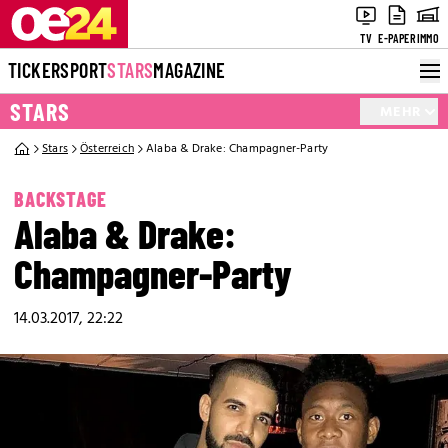
TV
E-PAPER
IMMO
TICKER
SPORT
STARS
MAGAZINE
STARS
MEHR
Stars
Österreich
Alaba & Drake: Champagner-Party
BACKSTAGE
Alaba & Drake:
Champagner-Party
14.03.2017, 22:22