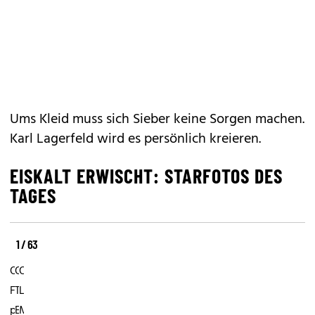
Ums Kleid muss sich Sieber keine Sorgen machen.
Karl Lagerfeld wird es persönlich kreieren.
EISKALT ERWISCHT: STARFOTOS DES
TAGES
1 / 63
27.
21.
16.
Oktober:
Oktober:
Oktober:
Familienidylle
Tamara
Lea
pur
Ecclestone
Michele