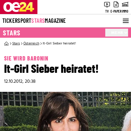
TV
E-PAPER
IMMO
TICKER
SPORT
STARS
MAGAZINE
STARS
MEHR
Stars
Österreich
It-Girl Sieber heiratet!
SIE WIRD BARONIN
It-Girl Sieber heiratet!
12.10.2012, 20:38