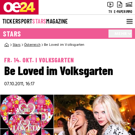
TV
E-PAPER
IMMO
TICKER
SPORT
STARS
MAGAZINE
STARS
MEHR
Stars
Österreich
Be Loved im Volksgarten
FR. 14. OKT. I VOLKSGARTEN
Be Loved im Volksgarten
07.10.2011, 16:17