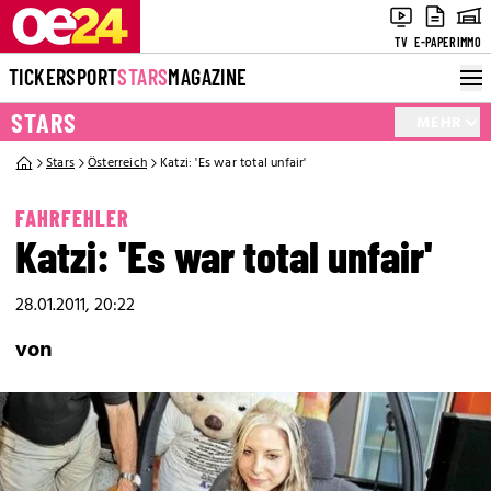
TV
E-PAPER
IMMO
TICKER
SPORT
STARS
MAGAZINE
STARS
MEHR
Stars
Österreich
Katzi: 'Es war total unfair'
FAHRFEHLER
Katzi: 'Es war total unfair'
28.01.2011, 20:22
von