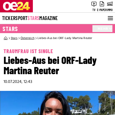
TV
E-PAPER
IMMO
TICKER
SPORT
STARS
MAGAZINE
STARS
MEHR
Stars
Österreich
Liebes-Aus bei ORF-Lady Martina Reuter
TRAUMFRAU IST SINGLE
Liebes-Aus bei ORF-Lady
Martina Reuter
10.07.2024, 12:43