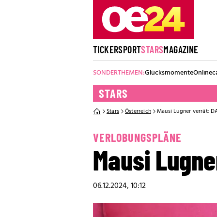
TICKER
SPORT
STARS
MAGAZINE
SONDERTHEMEN:
Glücksmomente
Onlinec
STARS
Stars
Österreich
Mausi Lugner verrät: D
VERLOBUNGSPLÄNE
Mausi Lugner
06.12.2024, 10:12