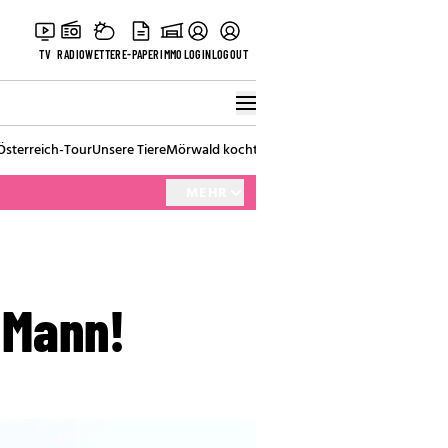
TV
RADIO
WETTER
E-PAPER
IMMO
LOGIN
LOGOUT
Österreich-Tour
Unsere Tiere
Mörwald kocht
Stark in den Tag
Best of Vienna
MEHR
 Mann!