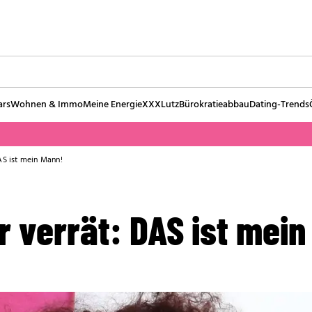
ars
Wohnen & Immo
Meine Energie
XXXLutz
Bürokratieabbau
Dating-Trends
AS ist mein Mann!
 verrät: DAS ist mein