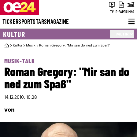
TV
E-PAPER
IMMO
TICKER
SPORT
STARS
MAGAZINE
KULTUR
MEHR
Kultur
Musik
Roman Gregory: "Mir san do ned zum Spaß"
MUSIK-TALK
Roman Gregory: "Mir san do
ned zum Spaß"
14.12.2010, 10:28
von