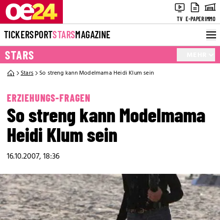
TV
E-PAPER
IMMO
TICKER
SPORT
STARS
MAGAZINE
STARS
MEHR
Stars
So streng kann Modelmama Heidi Klum sein
ERZIEHUNGS-FRAGEN
So streng kann Modelmama
Heidi Klum sein
16.10.2007, 18:36