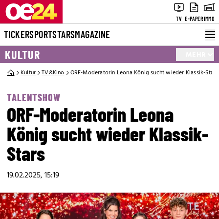
TV
E-PAPER
IMMO
TICKER
SPORT
STARS
MAGAZINE
KULTUR
MEHR
Kultur
TV&Kino
ORF-Moderatorin Leona König sucht wieder Klassik-Stars
TALENTSHOW
ORF-Moderatorin Leona
König sucht wieder Klassik-
Stars
19.02.2025, 15:19