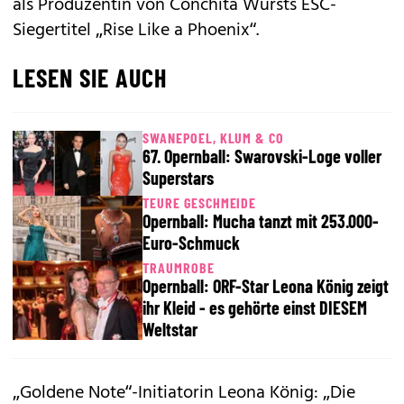
als Produzentin von Conchita Wursts ESC-
Siegertitel „Rise Like a Phoenix“.
LESEN SIE AUCH
SWANEPOEL, KLUM & CO
67. Opernball: Swarovski-Loge voller
Superstars
TEURE GESCHMEIDE
Opernball: Mucha tanzt mit 253.000-
Euro-Schmuck
TRAUMROBE
Opernball: ORF-Star Leona König zeigt
ihr Kleid - es gehörte einst DIESEM
Weltstar
„Goldene Note“-Initiatorin Leona König: „Die