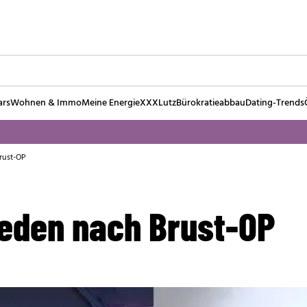
ars
Wohnen & Immo
Meine Energie
XXXLutz
Bürokratieabbau
Dating-Trends
Brust-OP
ieden nach Brust-OP