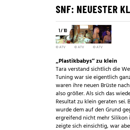
SNF: NEUESTER K
1 / 10
© ATV
© ATV
© ATV
„Plastikbabys“ zu klein
Tara
verstand sichtlich die We
Tuning war sie eigentlich gan
waren ihre neuen Brüste nach
also größer. Als sich das wied
Resultat zu klein geraten sei.
wurde dem auf den Grund gega
ergreifend nicht mehr Silikon 
zeigte sich einsichtig, war ab