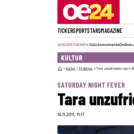
TICKER
SPORT
STARS
MAGAZINE
SONDERTHEMEN:
Glücksmomente
Onlinec
KULTUR
Kultur
TV&Kino
Tara unzufrieden nach 
SATURDAY NIGHT FEVER
Tara unzufr
16.11.2011, 11:17