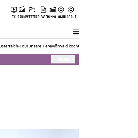
TV
RADIO
WETTER
E-PAPER
IMMO
LOGIN
LOGOUT
Österreich-Tour
Unsere Tiere
Mörwald kocht
Stark in den Tag
Best of Vienna
MEHR