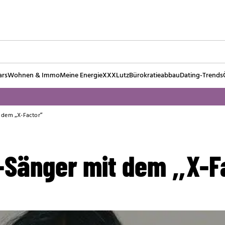
ars
Wohnen & Immo
Meine Energie
XXXLutz
Bürokratieabbau
Dating-Trends
 dem „X-Factor“
-Sänger mit dem „X-F