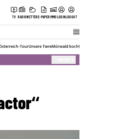
TV
RADIO
WETTER
E-PAPER
IMMO
LOGIN
LOGOUT
Österreich-Tour
Unsere Tiere
Mörwald kocht
Stark in den Tag
Best of Vienna
MEHR
actor“